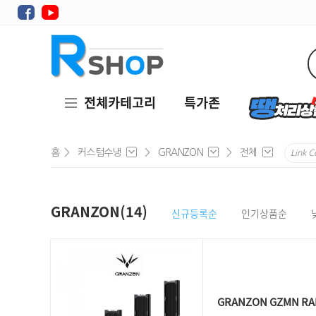
전체카테고리
특가존
홈
>
커스텀수냉
>
GRANZON
>
전체
Link C
GRANZON(14)
신규등록순
인기상품순
GRANZON GZMN RA