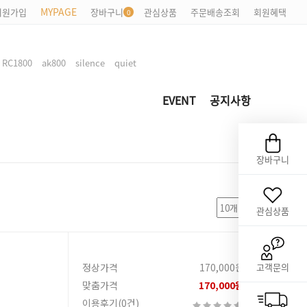
MYPAGE
회원가입
장바구니
관심상품
주문배송조회
회원혜택
,
,
,
,
RC1800
ak800
silence
quiet
EVENT
공지사항
장바구니
관심상품
정상가격
170,000원
고객문의
맞춤가격
170,000원
이용후기(0건)