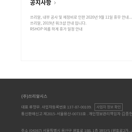
공지사항
쓰리알, 내부 공사 및 재정비로 인한 2020년 9월 11일 휴무 안내...
쓰리알, 2019년 워크샵 안내 입니다.
RSHOP 여름 하계 휴가 일정 안내
(주)쓰리알시스
대표 류정무
. 사업자등록번호 137-87-00109.
사업자 정보 확인
김종
통신판매신고 제2015-서울용산-00733호
. 개인정보관리책임자
주소 (04367) 서울특별시 용산구 원효로 188, 1층 3RSYS (원효로2가, 