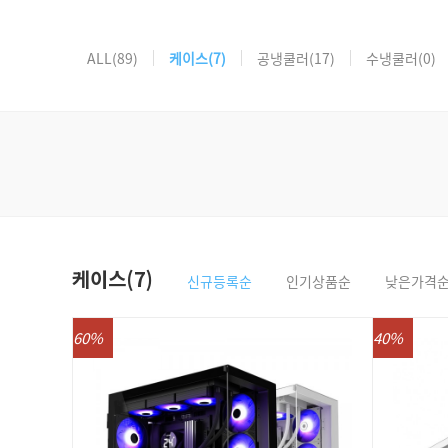
ALL
(89)
케이스
(7)
공냉쿨러
(17)
수냉쿨러
(0)
케이스(7)
신규등록순
인기상품순
낮은가격
60%
40%