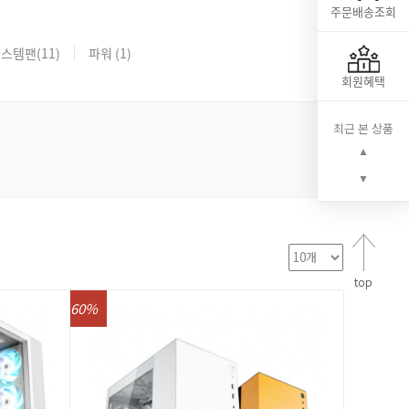
주문배송조회
시스템팬
(11)
파워
(1)
회원혜택
최근 본 상품
▲
▼
60%