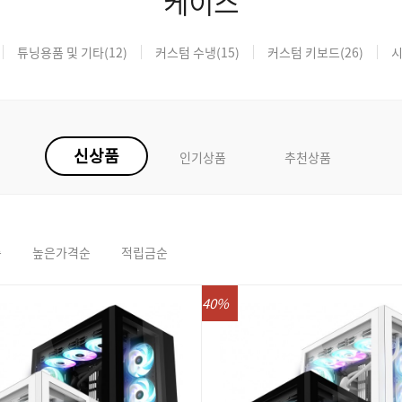
케이스
튜닝용품 및 기타
(12)
커스텀 수냉
(15)
커스텀 키보드
(26)
신상품
인기상품
추천상품
순
높은가격순
적립금순
40%