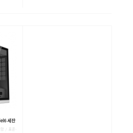
l6 세잔
함 / 표준-