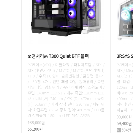
※땡처리※ T300 Quiet BTF 블랙
3RSYS 
PC케이스(ATX) / 미들타워 / 파워미포함 / ATX /
PC케이스(
ATX (후면커넥터) / M-ATX / M-ATX (후면커넥터)
ATX / Mic
/ ITX / 수직 PCI형태: 슬롯변경형 / 쿨링팬: 총4개
ATX (BTF
/ LED팬: 4개 / 전면 패널 타입: 강화유리 / 측면
널 타입:
패널 타입: 강화유리 / 측면 개폐 방식: 스윙도어 /
120mm LE
후면: 140mm LED x1 / 내부 측면: 120mm LED
비(W): 2
x3 / 너비(W): 240mm / 깊이(D): 472mm / 높이
400mm 
(H): 516mm / 파워 장착 길이: 270mm / 파워 위
하단후면 / 
치: 하단후면 / VGA 장착 길이: 460mm / CPU쿨
착높이: 16
러 장착높이: 180mm / LED 색상: ARGB
99,000원
138,000원
59,400원
55,200원
594원