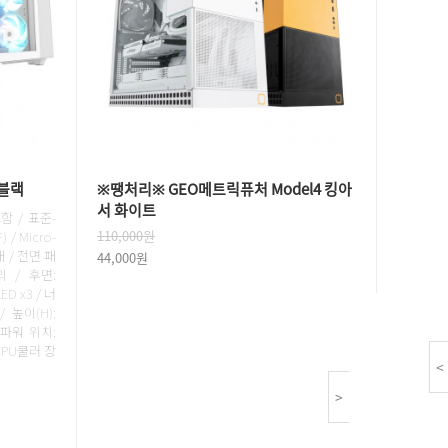
 블랙
※땡처리※ GEO메트릭퓨처 Model4 킹아
서 화이트
함 / 표준-
110,000원
) / Micro-
4개 / 전면 패
44,000원
 / 후면:
ED x3 / 너
/ 높이(H):
 파워 위치:
 CPU쿨러 장
<
>