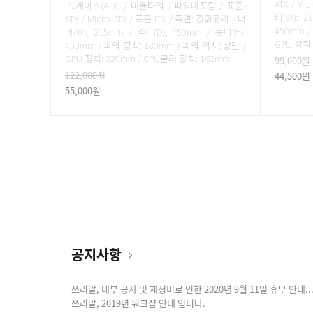
ATX / Mi
PC케이스(ATX) / 미들타워 / 파워미포함 / 표준-
비(W): 2
ATX / Micro-ATX / 표준-ITX / 측면: 강화유리 / 너
450mm /
비(W): 215mm / 깊이(D): 450mm / 높이(H):
GPU 장착:
450mm / 파워 장착: 180mm / 파워 위치: 상단 /
GPU 장착: 320mm / CPU쿨러 장착: 162mm
99,000원
122,000원
44,500원
55,000원
공지사항
쓰리알, 내부 공사 및 재정비로 인한 2020년 9월 11일 휴무 안내...
쓰리알, 2019년 워크샵 안내 입니다.