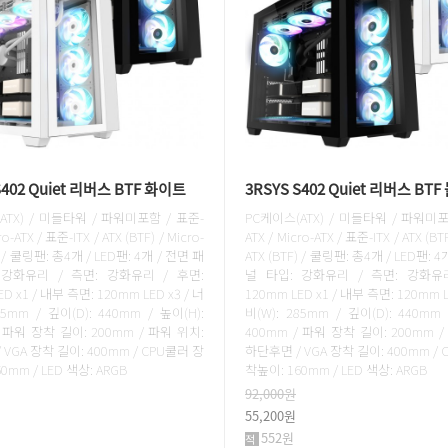
S402 Quiet 리버스 BTF 화이트
3RSYS S402 Quiet 리버스 BTF
ATX) / 미들타워 / 파워미포함 / 표준-
PC케이스(ATX) / 미들타워 / 파워미포
ro-ATX / 표준-ITX / ATX (BTF) / Micro-
ATX / Micro-ATX / 표준-ITX / ATX (BTF
) / 쿨링팬: 총4개 / LED팬: 4개 / 전면 패
ATX (BTF) / 쿨링팬: 총4개 / LED팬: 
 강화유리 / 측면: 강화유리 / 후면:
널 타입: 강화유리 / 측면: 강화유리
D x1 / 내부 측면: 120mm LED x3 / 너
120mm LED x1 / 내부 측면: 120mm L
85mm / 깊이(D): 440mm / 높이(H):
비(W): 285mm / 깊이(D): 440mm 
/ 파워 장착 길이: 200mm / 파워 위치:
400mm / 파워 장착 길이: 200mm /
VGA 장착 길이: 400mm / CPU쿨러 장
하단후면 / VGA 장착 길이: 400mm /
0mm / LED 색상: ARGB
착높이: 160mm / LED 색상: ARGB
92,000원
55,200원
552원