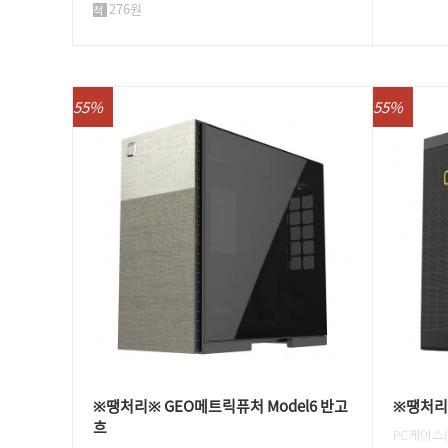
276원
55%
55%
※땡처리※ GEO메트릭퓨처 Model6 반고
※땡처리※
흐
PC케이스(