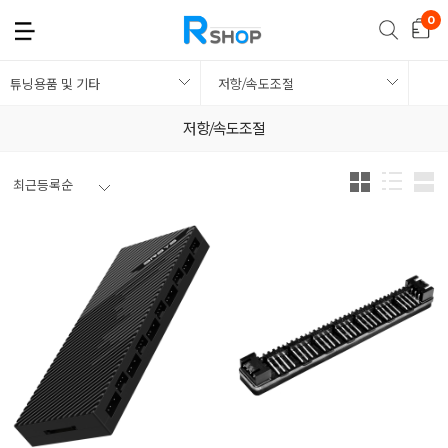
튜닝용품 및 기타
저항/속도조절
저항/속도조절
최근등록순