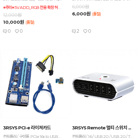
6,000원
※주의※ 5V ADD_RGB 전용 확장 허브 입니다. 12V 포트에 연결시 화재가 발생할수 있으니 꼭 사용하시는 메인보드에 RGB 포트 종류를 확인 후 연결 바랍니다. 방향등을 체크 못하여 잘못 연결 후 발생하는 피해는 보상하지 않습니다.
6,000원
(품절)
12,000원
10,000원
(품절)
0
0
2
0
-
+
-
+
3RSYS PCI-e 라이져카드
3RSYS Remote 멀티 스위치 ...
컨트롤러 / 구성품: PCIe 16x to USB 카드, PCIe 1x 어댑터, 파워 케이블, USB3.0 케이블 (대량 구매 문의 010-9104-3658)
컨트롤러 / 1:6 / USB 2.0 / USB 2.0 / Type A / 크기: 92 x 29 x 50mm / 선길이: 1.7m / 스피커, 마이크 단자