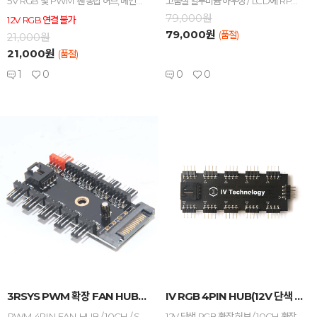
5V RGB 및 PWM 팬 통합 허브, 메인보드 PWM 및 5V RGB Sync를 한 번에 연결할 수 있는 통합형 허브
고품질 알루미늄 하우징 / LCD에 RPM, 온도 표시 / 4CH PWM 팬 커넥터 / 12V RGB + 5V ARGB 커넥터 / 온도 센서 4개
79,000원
12V RGB 연결 불가
79,000원
(품절)
21,000원
21,000원
(품절)
1
0
0
0
-
+
-
+
3RSYS PWM 확장 FAN HUB(PWM 4PI...
IV RGB 4PIN HUB(12V 단색 RGB 전...
PWM 4PIN FAN HUB / 10CH / SATA 전원 공급 / 메인보드 CPU_FAN 설치 권장(메인보드 신호 연동 가능)
12V 단색 RGB 확장 허브 / 10CH 확장 / 전원 연장 / 메인보드 동기화 가능(AURASYNC, MYSTIC LIGHT)