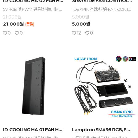
ID-COOLING HA-02 FAN HUB
3RSYS IDE FAN CONTROLLER
5V RGB 및 PWM 팬 통합 허브, 메인보드 PWM 및 5V RGB Sync를 한 번에 연결할 수 있는 통합형 허브
IDE 4PIN 전원선 전용 FAN CONTROLLER, LOW-MIDDLE-HIGH 순으로 속도 조절 가능 / 리셋버튼을 장착하여 버튼식 컨트롤 가능
21,000원
5,000원
21,000원
5,000원
(품절)
0
0
12
0
-
+
-
+
ID-COOLING HA-01 FAN HUB
Lamptron SM436 RGB, FAN LCD ...