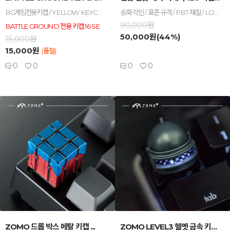
BG게임전용키캡 / YELLOW KEYCAP / 16KEY SET / ABS재질 / 체리전용
승화 각인 / 표준 규격 / PBT 재질 / LOTUS 테마 키캡 / 120키 풀셋
90,000원
BATTLE GROUND 전용 키캡 16 SET 입니다. 옐로우 색상 ABS 재질, LED가 투과되는 포인트 키캡 세트입니다.
50,000원(44%)
15,000원
15,000원
(품절)
0
0
0
0
-
+
-
+
ZOMO 드롭 박스 메탈 키캡 ...
ZOMO LEVEL3 헬멧 금속 키캡 ...