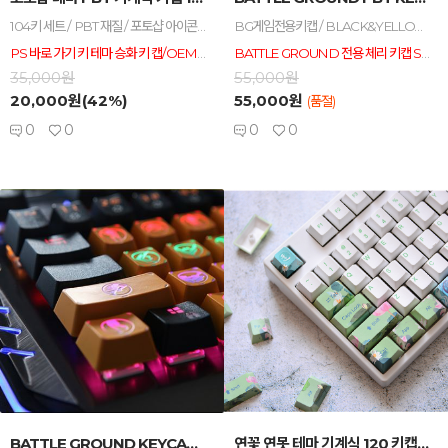
104키 세트 / PBT 재질 / 포토샵 아이콘 각인 / 염료 승화 / OEM 높이 / 포토샵 테마
BG게임전용키캡 / BLACK&YELLOW / 163KEY SET / 승화 염색 / PBT 재질 / 체리전용
PS 바로 가기 키 테마 승화 키 캡/OEM 높이/ 염료 승화 각인/ PBT 재질/ 104 키 세트
BATTLE GROUND 전용 체리 키캡 SET 입니다. 블랙&옐로우 색상 PBT 재질, 승화 염색 처리로 고급 KEYCAP SET 입니다.
35,000원
55,000원
20,000원(42%)
55,000원
(품절)
0
0
0
0
-
+
-
+
BATTLE GROUND KEYCAP ABS 16K...
연꽃 연못 테마 기계식 120 키캡 세트 ...