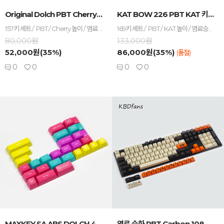
-
+
-
+
Original Dolch PBT Cherry 키캡...
KAT BOW 226 PBT KAT 키캡 세트...
157키 세트 / PBT / Cherry 높이 / 염료 승화 / Dolch
169키 세트 / PBT / KAT 높이 / 염료승화 / 화이트 / 영문
80,000원
133,000원
52,000원(35%)
86,000원(35%)
(품절)
0
0
0
0
-
+
-
+
MAXKEY SA ABS DOLCH 4COLOR 2...
염료 승화 PBT Carbon 108 표준 규격 키...