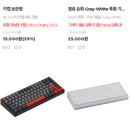
-
+
-
+
키캡 보관함
염료 승화 Gray-White 투톤 기계식 키보드 ...
87, 104키 키캡 세트 전용
104키 세트 / PBT 재질 / Gray, White 컬러 / 염료 승화 / Cherry 높이
호환 가능한 키캡: OEM, Cherry, DCS, XDA, DSA (최대 사이즈 : 약 18mm, 높이 약 12mm)
그레이 염료 승화 키 캡/Cherry/승화 과정/PBT 재질/104 키
23,000원
25,000원
15,000원(39%)
25,000원
0
0
1
0