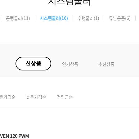
시스템쿨러
공랭쿨러
(11)
시스템쿨러
(16)
수랭쿨러
(1)
튜닝용품
(6)
신상품
인기상품
추천상품
은가격순
높은가격순
적립금순
VEN 120 PWM