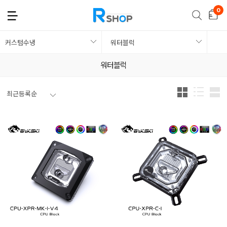
커스텀수냉
워터블럭
워터블럭
최근등록순