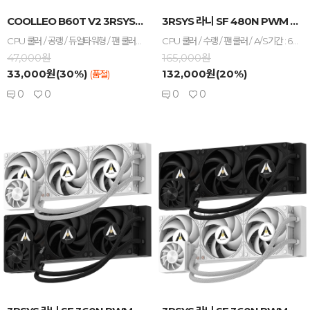
-
+
-
+
COOLLEO B60T V2 3RSYS BLACK ...
3RSYS 라니 SF 480N PWM BLACK (...
CPU 쿨러 / 공랭 / 듀얼타워형 / 팬 쿨러 / A/S기간 : 3년 / [호환/크기] 인텔 소켓 : LGA1851 , LGA1700 , LGA1200 , LGA115x / AMD 소켓 : AM5 , AM4 / 가로 : 137mm / 세로 : 125mm / 높이 : 157mm / [쿨링팬] 팬 크기 : 120mm / 팬 개수 : 2개 / 25T / 3-4핀 / 베어링 : Hydro(유체) / 2000 RPM / 최대 풍량 : 74.9 CFM / 풍압(정압) : 2.85mmH₂O / 최대 팬소음 : 27.8dBA / 작동전압 : 팬 12V / [부가기능] non-LED / PWM 지원 / [구성품/기타] 써멀컴파운드 / 써멀유형 : 주사기형
CPU 쿨러 / 수랭 / 팬 쿨러 / A/S기간 : 6년+누수보상 / [호환/크기] 인텔 소켓 : LGA1851 , LGA1700 , LGA1200 , LGA115x / AMD 소켓 : AM5 , AM4 / [수랭] 라디에이터 : 4열 / 라디에이터 길이 : 517mm / 라디에이터 두께 : 27mm / 호스 길이 : 530mm / [쿨링팬] 팬 크기 : 120mm / 팬 개수 : 4개 / 28T / 3-4핀 / 베어링 : 볼 / 2350 RPM / 최대 풍량 : 84.5 CFM / 풍압(정압) : 4.8mmH₂O / 최대 팬소음 : 30.5dBA / 작동전압 : 팬 12V , LED 5V / [부가기능] LED 라이트 / PWM 지원 / 데이지체인 / non-LED / [구성품/기타] 구성품 : 써멀컴파운드 / 써멀유형 : 주사기형 / 열전도율 : 15.6W/(m·K)
47,000원
165,000원
33,000원(30%)
132,000원(20%)
(품절)
0
0
0
0
-
+
-
+