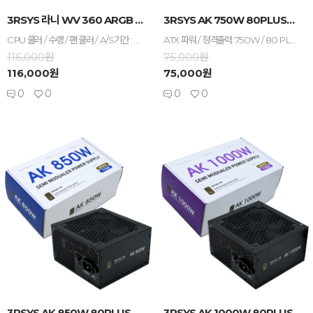
-
+
-
+
3RSYS 라니 WV 360 ARGB BLACK C...
3RSYS AK 750W 80PLUS브론즈 모듈러 ...
CPU 쿨러 / 수랭 / 팬 쿨러 / A/S기간 : 팬3년+누수보상6년 / [호환/크기] 인텔 소켓 : LGA1851 , LGA1700 , LGA1200 / AMD 소켓 : AM5 , AM4 / [수랭] 라디에이터 : 3열 / 라디에이터 길이 : 397mm / 라디에이터 두께 : 27mm / 호스 길이 : 400mm / [쿨링팬] 팬 크기 : 120mm / 팬 개수 : 3개 / 30T / 3-4핀 / 베어링 : 2볼 / 2700 RPM / 최대 풍량 : 96.1 CFM / 풍압(정압) : 4.31mmH₂O / 최대 팬소음 : 33.2dBA / 작동전압 : 팬 12V , LED 5V / [부가기능] LED 라이트 / PWM 지원 / LCD / 데이지체인 / 펌프속도조절 / 워터블록/로고 회전 / LCD크기 : 10cm (1:1) / RGB / LED시스템 : AURA SYNC , MYSTIC LIGHT , RGB FUSION , POLYCHROME , 제조사 소프트웨어 / [구성품/기타] 구성품 : 써멀컴파운드 / 써멀유형 : 주사기형 / 열전도율 : 15.6W/(m·K)
ATX 파워 / 정격출력: 750W / 80 PLUS 브론즈 / +12V 싱글레일 / +12V 가용률: 100% / 액티브PFC / PF(역률): 98% / 120mm 팬 / 깊이: 140mm / 무상 7년 / [커넥터] 세미모듈러 / 메인전원: 24핀(20+4) / 보조전원: 8+4+4핀 1개 / PCIe 16핀(12+4): 12V2x6 1개 / PCIe 8핀(6+2): 3개 / SATA: 8개 / IDE 4핀: 4개 / [부가기능] 플랫케이블
116,000원
75,000원
116,000원
75,000원
0
0
0
0
-
+
-
+
3RSYS AK 850W 80PLUS브론즈 모듈러 ...
3RSYS AK 1000W 80PLUS브론즈 모듈러...