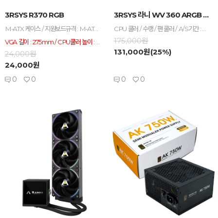
-
+
-
+
3RSYS R370 RGB
3RSYS 라니 WV 360 ARGB WHITE (...
M-ATX 케이스 / 지원보드규격 : M-ATX , ITX / VGA 길이 : 275mm / CPU쿨러 높이 : 158m / 미니타워 / 파워미포함 / [패널] 전면 패널 타입 : 메쉬 / 측면 패널 타입 : 강화유리 / [쿨러/튜닝] 쿨링팬 : 총3개 / LED팬 : 3개 / 후면 : 120mm LED x1 / 전면 : 120mm LED x2 / [크기] 너비(W) : 200mm / 깊이(D) : 317mm / 높이(H) : 390mm / [호환성] 파워 장착 길이 : 160mm / 파워 위치 : 하단후면 / LED 색상 : RGB
CPU 쿨러 / 수랭 / 팬 쿨러 / A/S기간 : 팬3년+누수보상6년 / [호환/크기] 인텔 소켓 : LGA1851 , LGA1700 , LGA1200 / AMD 소켓 : AM5 , AM4 / [수랭] 라디에이터 : 3열 / 라디에이터 길이 : 397mm / 라디에이터 두께 : 27mm / 호스 길이 : 400mm / [쿨링팬] 팬 크기 : 120mm / 팬 개수 : 3개 / 30T / 3-4핀 / 베어링 : 2볼 / 2700 RPM / 최대 풍량 : 96.1 CFM / 풍압(정압) : 4.31mmH₂O / 최대 팬소음 : 33.2dBA / 작동전압 : 팬 12V , LED 5V / [부가기능] LED 라이트 / PWM 지원 / LCD / 데이지체인 / 펌프속도조절 / 워터블록/로고 회전 / LCD크기 : 10cm (1:1) / RGB / LED시스템 : AURA SYNC , MYSTIC LIGHT , RGB FUSION , POLYCHROME , 제조사 소프트웨어 / [구성품/기타] 구성품 : 써멀컴파운드 / 써멀유형 : 주사기형 / 열전도율 : 15.6W/(m·K)
175,000원
VGA 길이 : 275mm / CPU쿨러 높이 : 158m
131,000원(25%)
24,000원
24,000원
0
0
0
0