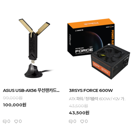
-
+
-
+
ASUS USB-AX56 무선랜카드...
3RSYS FORCE 600W
99,000원
ATX 파워 / 정격출력: 600W / +12V 가용률: 90% / 120mm 팬 / 깊이: 150mm / 무상 3년 / [커넥터] 케이블일체형 / 메인전원: 24핀(20+4) / 보조전원: 8핀(4+4) 1개 / PCIe 8핀(6+2): 2개 / SATA: 5개 / IDE 4핀: 4개
100,000원
43,500원
43,500원
0
0
0
0