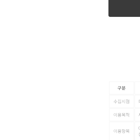
구분
수집시점
이용목적
이용항목