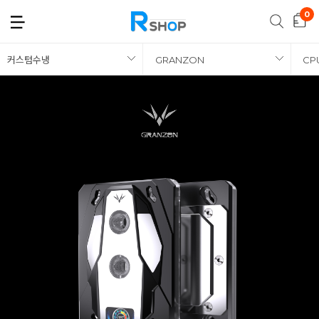
커스텀수냉
GRANZON
CP