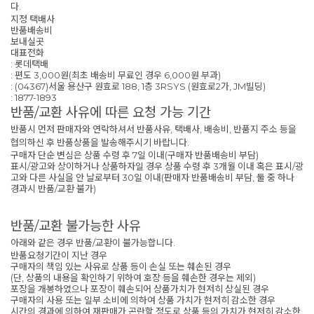
다.
지정 택배사
반품배송비
보내실곳
대표전화
: 롯데택배
: 편도 3,000원(최초 배송비 무료인 경우 6,000원 부과)
: (04367)서울 용산구 원효로 188, 1층 3RSYS (원효로2가, JM빌딩)
: 1877-1893
반품/교환 사유에 따른 요청 가능 기간
반품시 먼저 판매자와 연락하셔서 반품사유, 택배사, 배송비, 반품지 주소 등을
협의하신 후 반품상품을 발송해주시기 바랍니다.
구매자 단순 변심은 상품 수령 후 7일 이내(구매자 반품배송비 부담)
표시/광고와 상이하거나 상품하자일 경우 상품 수령 후 3개월 이내 혹은 표시/광
고와 다른 사실을 안 날로부터 30일 이내(판매자 반품배송비 부담, 둘 중 하나
경과시 반품/교환 불가)
반품/교환 불가능한 사유
아래와 같은 경우 반품/교환이 불가능합니다.
반품요청기간이 지난 경우
구매자의 책임 있는 사유로 상품 등이 손실 또는 훼손된 경우
(단, 상품의 내용을 확인하기 위하여 호장 등을 훼손한 경우는 제외)
포장을 개봉하였으나 포장이 훼손되어 상품가치가 현저히 상실된 경우
구매자의 사용 또는 일부 소비에 의하여 상품 가치가 현저히 감소한 경우
시간의 경과에 의하여 재판매가 곤란할 정도로 상품 등의 가치가 현저히 감소한