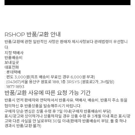
RSHOP 반품/교환 안내
반품/교환에 관한 일반적인 사항은 판매자 제시사항보다 관례법령이 우선합니
다.
지정 택배사
반품배송비
보내실곳
대표전화
: 롯데택배
: 편도 3,000원(최초 배송비 무료인 경우 6,000원 부과)
: (04367)서울 용산구 원효로 188, 1층 3RSYS (원효로2가, JM빌딩)
: 1877-1893
반품/교환 사유에 따른 요청 가능 기간
반품시 먼저 판매자와 연락하셔서 반품사유, 택배사, 배송비, 반품지 주소 등을
협의하신 후 반품상품을 발송해주시기 바랍니다.
구매자 단순 변심은 상품 수령 후 7일 이내(구매자 반품배송비 부담)
표시/광고와 상이하거나 상품하자일 경우 상품 수령 후 3개월 이내 혹은 표시/광
고와 다른 사실을 안 날로부터 30일 이내(판매자 반품배송비 부담, 둘 중 하나
경과시 반품/교환 불가)