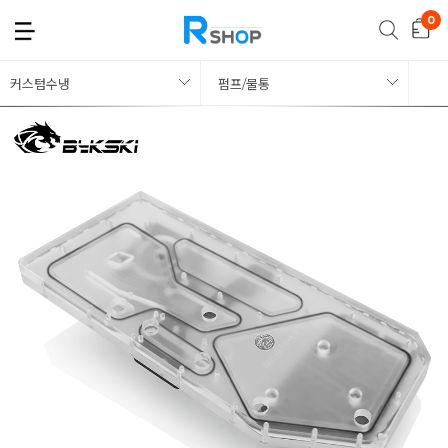
커스텀수냉
펌프/물통