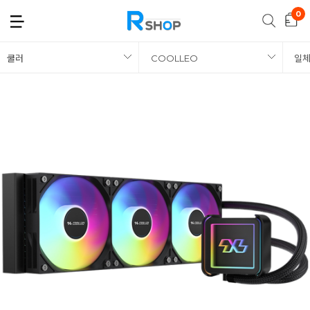
쿨러
COOLLEO
일