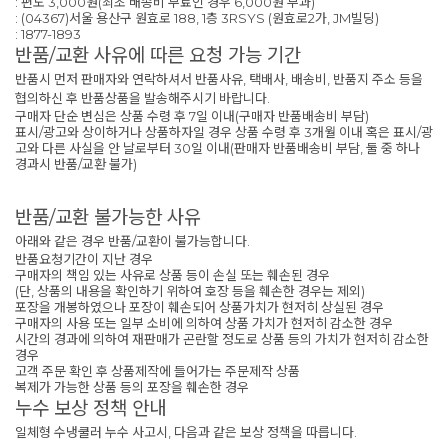
: 편도 3,000원(최초 배송비 무료인 경우 6,000원 부과)
: (04367)서울 용산구 원효로 188, 1층 3RSYS (원효로2가, JM빌딩)
: 1877-1893
반품/교환 사유에 따른 요청 가능 기간
반품시 먼저 판매자와 연락하셔서 반품사유, 택배사, 배송비, 반품지 주소 등을
협의하신 후 반품상품을 발송해주시기 바랍니다.
구매자 단순 변심은 상품 수령 후 7일 이내(구매자 반품배송비 부담)
표시/광고와 상이하거나 상품하자일 경우 상품 수령 후 3개월 이내 혹은 표시/광
고와 다른 사실을 안 날로부터 30일 이내(판매자 반품배송비 부담, 둘 중 하나
경과시 반품/교환 불가)
반품/교환 불가능한 사유
아래와 같은 경우 반품/교환이 불가능합니다.
반품요청기간이 지난 경우
구매자의 책임 있는 사유로 상품 등이 손실 또는 훼손된 경우
(단, 상품의 내용을 확인하기 위하여 호장 등을 훼손한 경우는 제외)
포장을 개봉하였으나 포장이 훼손되어 상품가치가 현저히 상실된 경우
구매자의 사용 또는 일부 소비에 의하여 상품 가치가 현저히 감소한 경우
시간의 경과에 의하여 재판매가 곤란할 정도로 상품 등의 가치가 현저히 감소한
경우
고객 주문 확인 후 상품제작에 들어가는 주문제작 상품
복제가 가능한 상품 등의 포장을 훼손한 경우
누수 보상 정책 안내
일체형 수냉쿨러 누수 사고시, 다음과 같은 보상 정책을 따릅니다.