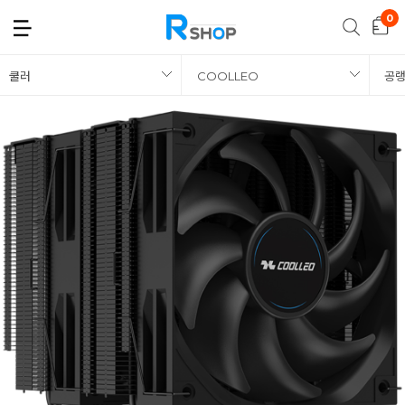
쿨러
COOLLEO
공