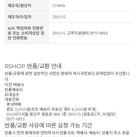
제조국/원산지
CHINA
제조자/수입자
3RSYS
A/S 책임자와 전화번
호 또는 소비자상담 관
3RSYS 고객지원센터 1877-1893
련 전화번호
RSHOP 반품/교환 안내
반품/교환에 관한 일반적인 사항은 판매자 제시사항보다 관례법령이 우선합니
다.
지정 택배사
반품배송비
보내실곳
대표전화
: 롯데택배
: 편도 3,000원(최초 배송비 무료인 경우 6,000원 부과)
: (04367)서울 용산구 원효로 188, 1층 3RSYS (원효로2가, JM빌딩)
: 1877-1893
반품/교환 사유에 따른 요청 가능 기간
반품시 먼저 판매자와 연락하셔서 반품사유, 택배사, 배송비, 반품지 주소 등을