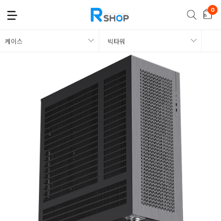
케이스
빅타워