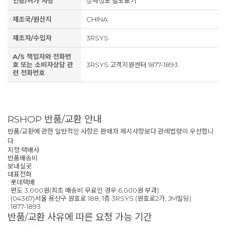
인증/허가 사항
상세정보 별도표기
제조국/원산지
CHINA
제조자/수입자
3RSYS
A/S 책임자와 전화번
호 또는 소비자상담 관
3RSYS 고객지원센터 1877-1893
련 전화번호
RSHOP 반품/교환 안내
반품/교환에 관한 일반적인 사항은 판매자 제시사항보다 관례법령이 우선합니
다.
지정 택배사
반품배송비
보내실곳
대표전화
: 롯데택배
: 편도 3,000원(최초 배송비 무료인 경우 6,000원 부과)
: (04367)서울 용산구 원효로 188, 1층 3RSYS (원효로2가, JM빌딩)
: 1877-1893
반품/교환 사유에 따른 요청 가능 기간