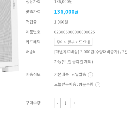
정상가격
136,000원
136,000
맞춤가격
원
적립금
1,360원
제품번호
023005000000000025
카드혜택
무이자 할부 카드 안내
배송비
[개별유료배송] 3,000원(수량대비증가) / 3
가능(토,일 공휴일 제외)
배송정보
기본배송 : 당일발송
?
오늘받는배송 : 방문수령
?
구매수량
-
+