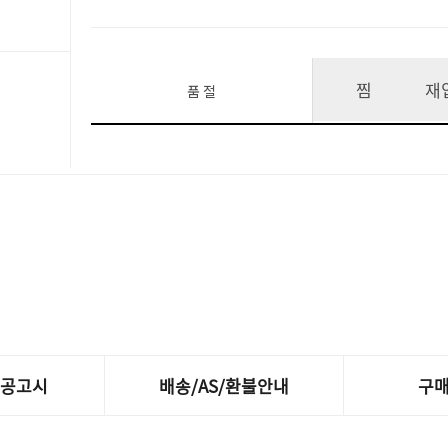
찜
재
품 절
제공고시
배송/AS/환불안내
구매