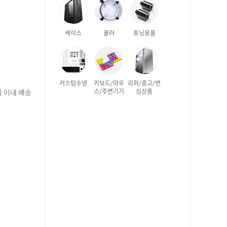
케이스
쿨러
튜닝용품
커스텀수냉
키보드/마우
리퍼/중고/변
스/주변기기
심상품
일 이내 배송