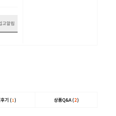
입고알림
후기 (
)
상품Q&A (
2
)
1