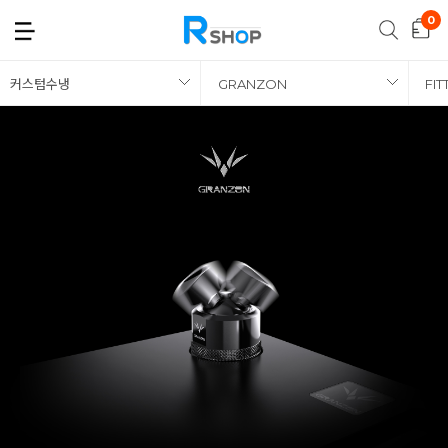
커스텀수냉
GRANZON
FIT