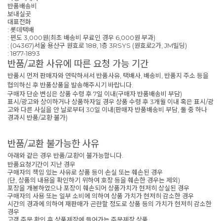
반품배송비
보내실곳
대표전화
: 롯데택배
: 편도 3,000원(최초 배송비 무료인 경우 6,000원 부과)
: (04367)서울 용산구 원효로 188, 1층 3RSYS (원효로2가, JM빌딩)
: 1877-1893
반품/교환 사유에 따른 요청 가능 기간
반품시 먼저 판매자와 연락하셔서 반품사유, 택배사, 배송비, 반품지 주소 등을
협의하신 후 반품상품을 발송해주시기 바랍니다.
구매자 단순 변심은 상품 수령 후 7일 이내(구매자 반품배송비 부담)
표시/광고와 상이하거나 상품하자일 경우 상품 수령 후 3개월 이내 혹은 표시/광
고와 다른 사실을 안 날로부터 30일 이내(판매자 반품배송비 부담, 둘 중 하나
경과시 반품/교환 불가)
반품/교환 불가능한 사유
아래와 같은 경우 반품/교환이 불가능합니다.
반품요청기간이 지난 경우
구매자의 책임 있는 사유로 상품 등이 손실 또는 훼손된 경우
(단, 상품의 내용을 확인하기 위하여 호장 등을 훼손한 경우는 제외)
포장을 개봉하였으나 포장이 훼손되어 상품가치가 현저히 상실된 경우
구매자의 사용 또는 일부 소비에 의하여 상품 가치가 현저히 감소한 경우
시간의 경과에 의하여 재판매가 곤란할 정도로 상품 등의 가치가 현저히 감소한
경우
고객 주문 확인 후 상품제작에 들어가는 주문제작 상품