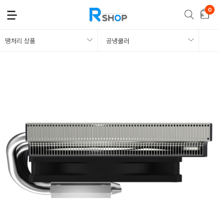
땡처리 상품
공냉쿨러