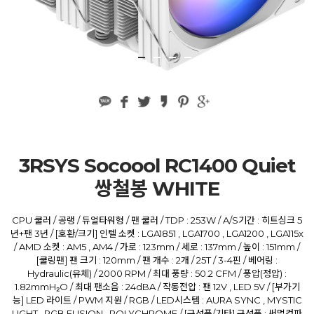
3RSYS Socoool RC1400 Quiet
쌍철봉 WHITE
CPU 쿨러 / 공랭 / 듀얼타워형 / 팬 쿨러 / TDP : 253W / A/S기간 : 히트싱크 5
년+팬 3년 / [호환/크기] 인텔 소켓 : LGA1851 , LGA1700 , LGA1200 , LGA115x
/ AMD 소켓 : AM5 , AM4 / 가로 : 123mm / 세로 : 137mm / 높이 : 151mm /
[쿨링팬] 팬 크기 : 120mm / 팬 개수 : 2개 / 25T / 3-4핀 / 베어링 :
Hydraulic(유체) / 2000 RPM / 최대 풍량 : 50.2 CFM / 풍압(정압) :
1.82mmH₂O / 최대 팬소음 : 24dBA / 작동전압 : 팬 12V , LED 5V / [부가기
능] LED 라이트 / PWM 지원 / RGB / LED시스템 : AURA SYNC , MYSTIC
LIGHT , RGB FUSION , POLYCHROME / [구성품/기타] 구성품 : 써멀컴파