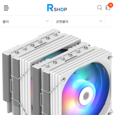
쿨러
공랭쿨러