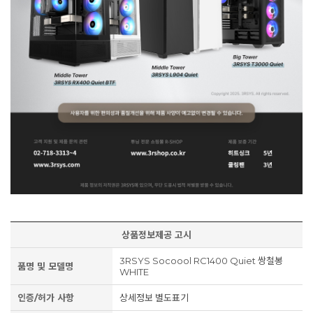
상품정보제공 고시
3RSYS Socoool RC1400 Quiet 쌍철봉
품명 및 모델명
WHITE
인증/허가 사항
상세정보 별도표기