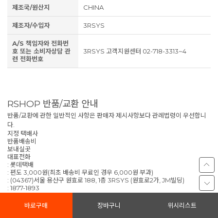
제조국/원산지
CHINA
제조자/수입자
3RSYS
A/S 책임자와 전화번
호 또는 소비자상담 관
3RSYS 고객지원센터 02-718-3313~4
련 전화번호
RSHOP 반품/교환 안내
반품/교환에 관한 일반적인 사항은 판매자 제시사항보다 관례법령이 우선합니
다.
지정 택배사
반품배송비
보내실곳
대표전화
: 롯데택배
: 편도 3,000원(최초 배송비 무료인 경우 6,000원 부과)
: (04367)서울 용산구 원효로 188, 1층 3RSYS (원효로2가, JM빌딩)
: 1877-1893
반품/교환 사유에 따른 요청 가능 기간
바로구매
장바구니
위시리스트
반품시 먼저 판매자와 연락하셔서 반품사유, 택배사, 배송비, 반품지 주소 등을