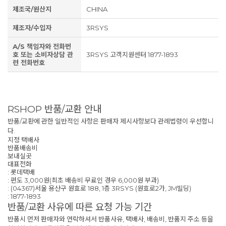
제조국/원산지
CHINA
제조자/수입자
3RSYS
A/S 책임자와 전화번
호 또는 소비자상담 관
3RSYS 고객지원센터 1877-1893
련 전화번호
RSHOP 반품/교환 안내
반품/교환에 관한 일반적인 사항은 판매자 제시사항보다 관례법령이 우선합니
다.
지정 택배사
반품배송비
보내실곳
대표전화
: 롯데택배
: 편도 3,000원(최초 배송비 무료인 경우 6,000원 부과)
: (04367)서울 용산구 원효로 188, 1층 3RSYS (원효로2가, JM빌딩)
: 1877-1893
반품/교환 사유에 따른 요청 가능 기간
반품시 먼저 판매자와 연락하셔서 반품사유, 택배사, 배송비, 반품지 주소 등을