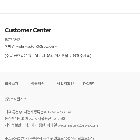
Customer Center
1877-1893
이메일 webmaster@3rsys.com
(주말,공휴일은 휴무입니다. 문의 게시판을 이용해주세요)
회사소개
이용약관
사업자확인
PC버전
(주)쓰리알시스
대표 류정무. 사업자등록번호 137-87-00109
통신판매신고 제2015-서울용산-0073호
개인정보관리책임자 김종현. 이메일 webmaster@3rsys.com
주소 (04367)서울특별시 용산구 원효로 188 1층 (원효로2가)