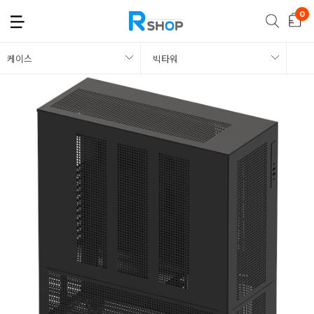
케이스
빅타워