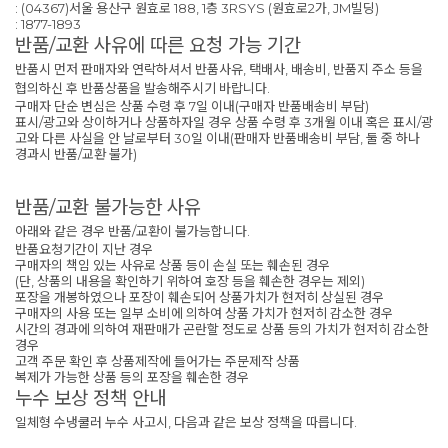
: (04367)서울 용산구 원효로 188, 1층 3RSYS (원효로2가, JM빌딩)
: 1877-1893
반품/교환 사유에 따른 요청 가능 기간
반품시 먼저 판매자와 연락하셔서 반품사유, 택배사, 배송비, 반품지 주소 등을
협의하신 후 반품상품을 발송해주시기 바랍니다.
구매자 단순 변심은 상품 수령 후 7일 이내(구매자 반품배송비 부담)
표시/광고와 상이하거나 상품하자일 경우 상품 수령 후 3개월 이내 혹은 표시/광
고와 다른 사실을 안 날로부터 30일 이내(판매자 반품배송비 부담, 둘 중 하나
경과시 반품/교환 불가)
반품/교환 불가능한 사유
아래와 같은 경우 반품/교환이 불가능합니다.
반품요청기간이 지난 경우
구매자의 책임 있는 사유로 상품 등이 손실 또는 훼손된 경우
(단, 상품의 내용을 확인하기 위하여 호장 등을 훼손한 경우는 제외)
포장을 개봉하였으나 포장이 훼손되어 상품가치가 현저히 상실된 경우
구매자의 사용 또는 일부 소비에 의하여 상품 가치가 현저히 감소한 경우
시간의 경과에 의하여 재판매가 곤란할 정도로 상품 등의 가치가 현저히 감소한
경우
고객 주문 확인 후 상품제작에 들어가는 주문제작 상품
복제가 가능한 상품 등의 포장을 훼손한 경우
누수 보상 정책 안내
일체형 수냉쿨러 누수 사고시, 다음과 같은 보상 정책을 따릅니다.